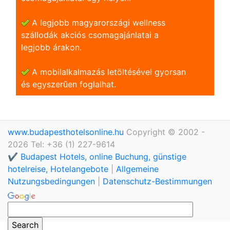
A legjobb magyarországi wellness
szállodák akciós csomagajánlatai a
legjobb árakon.
A mobilalkalmazás letöltésével gyorsan
és egyszerũen foglalhat.
www.budapesthotelsonline.hu
Copyright © 2002 -
2026 Tel: +36 (1) 227-9614
✔️ Budapest Hotels, online Buchung, günstige
hotelreise, Hotelangebote
|
Allgemeine
Nutzungsbedingungen
|
Datenschutz-Bestimmungen