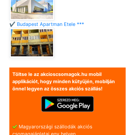
✔️ Budapest Apartman Etele ***
Töltse le az akcioscsomagok.hu mobil
applikációt, hogy minden kütyüjén, mobilján
önnel legyen az összes akciós szállás!
Magyarországi szállodák akciós
csomagajánlatai egy helyen.