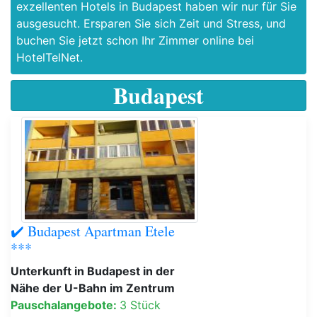
exzellenten Hotels in Budapest haben wir nur für Sie
ausgesucht. Ersparen Sie sich Zeit und Stress, und
buchen Sie jetzt schon Ihr Zimmer online bei
HotelTelNet.
Budapest
✔️ Budapest Apartman Etele
***
Unterkunft in Budapest in der
Nähe der U-Bahn im Zentrum
Pauschalangebote:
3 Stück