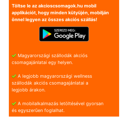
Töltse le az akcioscsomagok.hu mobil
applikációt, hogy minden kütyüjén, mobilján
önnel legyen az összes akciós szállás!
Magyarországi szállodák akciós
csomagajánlatai egy helyen.
A legjobb magyarországi wellness
szállodák akciós csomagajánlatai a
legjobb árakon.
A mobilalkalmazás letöltésével gyorsan
és egyszerũen foglalhat.