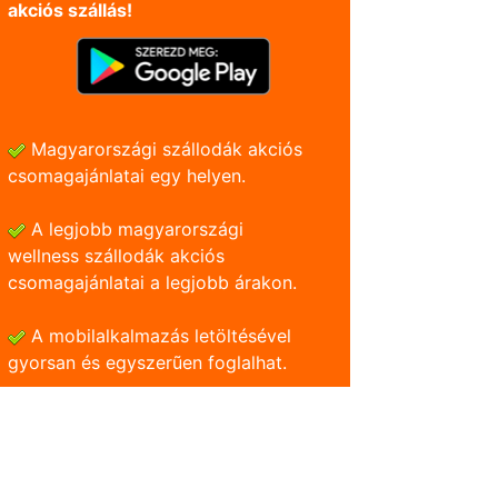
akciós szállás!
Magyarországi szállodák akciós
csomagajánlatai egy helyen.
A legjobb magyarországi
wellness szállodák akciós
csomagajánlatai a legjobb árakon.
A mobilalkalmazás letöltésével
gyorsan és egyszerũen foglalhat.