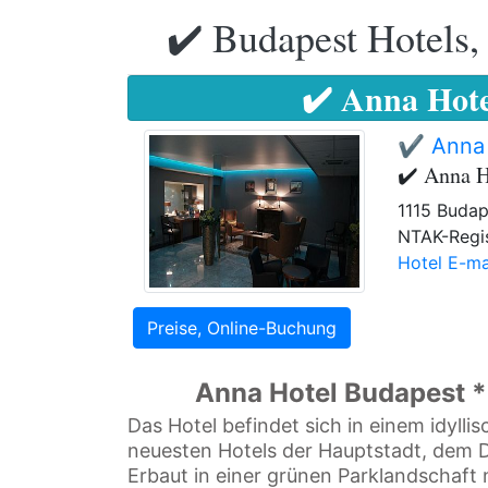
✔️ Budapest Hotels,
✔️ Anna Hote
✔️ Anna 
✔️ Anna H
1115 Budape
NTAK-Regi
Hotel E-ma
Preise, Online-Buchung
Anna Hotel Budapest **
Das Hotel befindet sich in einem idylli
neuesten Hotels der Hauptstadt, dem 
Erbaut in einer grünen Parklandschaft