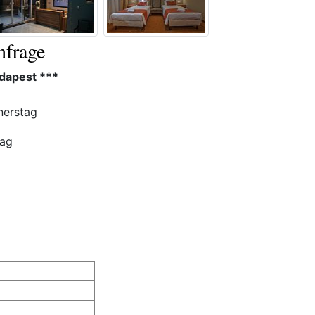
frage
dapest ***
erstag
tag