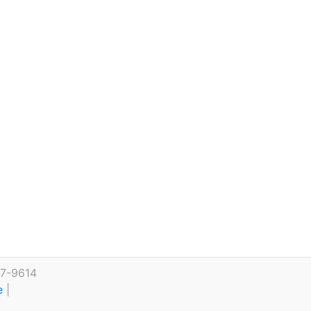
27-9614
te
|