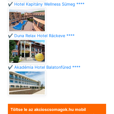
✔️ Hotel Kapitány Wellness Sümeg ****
✔️ Duna Relax Hotel Ráckeve ****
✔️ Akadémia Hotel Balatonfüred ****
Töltse le az akcioscsomagok.hu mobil