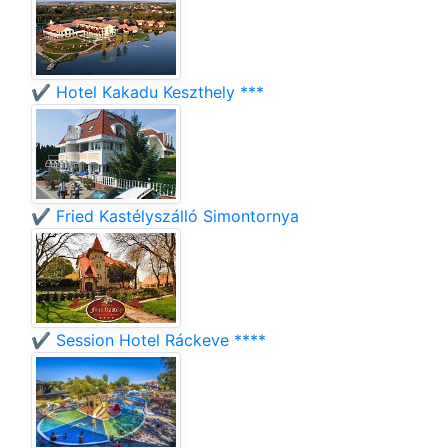
✔️ Hotel Kakadu Keszthely ***
✔️ Fried Kastélyszálló Simontornya
✔️ Session Hotel Ráckeve ****