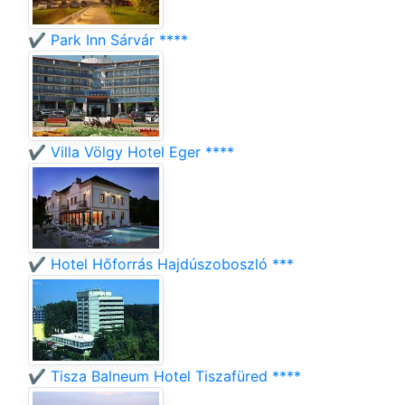
✔️ Park Inn Sárvár ****
✔️ Villa Völgy Hotel Eger ****
✔️ Hotel Hőforrás Hajdúszoboszló ***
✔️ Tisza Balneum Hotel Tiszafüred ****