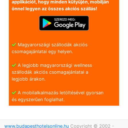
applikációt, hogy minden kütyüjén, mobilján
önnel legyen az összes akciós szállás!
Magyarországi szállodák akciós
csomagajánlatai egy helyen.
A legjobb magyarországi wellness
szállodák akciós csomagajánlatai a
legjobb árakon.
A mobilalkalmazás letöltésével gyorsan
és egyszerũen foglalhat.
www.budapesthotelsonline.hu
Copyright © 2002 -