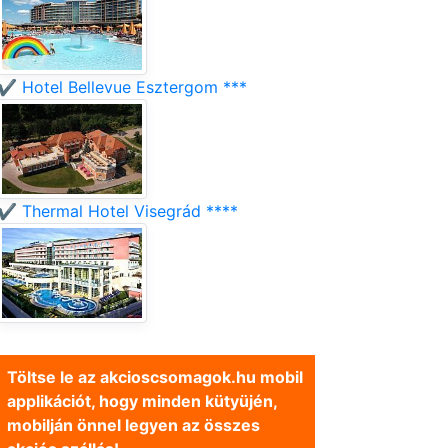
✔️ Hotel Bellevue Esztergom ***
✔️ Thermal Hotel Visegrád ****
Töltse le az akcioscsomagok.hu mobil
applikációt, hogy minden kütyüjén,
mobilján önnel legyen az összes