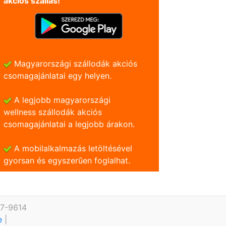
akciós szállás!
Magyarországi szállodák akciós
csomagajánlatai egy helyen.
A legjobb magyarországi
wellness szállodák akciós
csomagajánlatai a legjobb árakon.
A mobilalkalmazás letöltésével
gyorsan és egyszerũen foglalhat.
27-9614
te
|