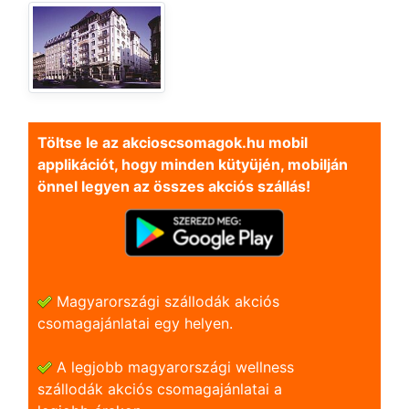
Töltse le az akcioscsomagok.hu mobil
applikációt, hogy minden kütyüjén, mobilján
önnel legyen az összes akciós szállás!
Magyarországi szállodák akciós
csomagajánlatai egy helyen.
A legjobb magyarországi wellness
szállodák akciós csomagajánlatai a