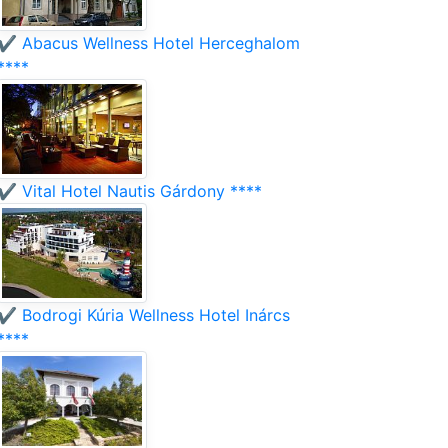
✔️ Abacus Wellness Hotel Herceghalom
****
✔️ Vital Hotel Nautis Gárdony ****
✔️ Bodrogi Kúria Wellness Hotel Inárcs
****