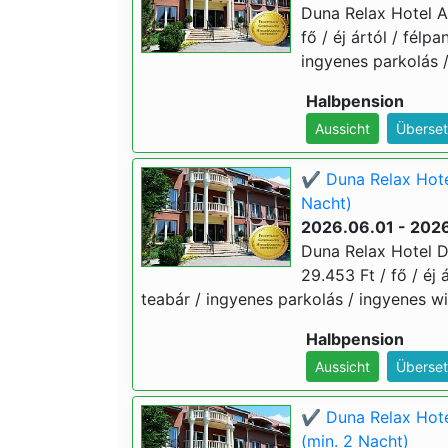
Duna Relax Hotel A
fő / éj ártól / fél
ingyenes parkolás /
Halbpension
Aussicht
Überset
✔️ Duna Relax Hote
Nacht)
2026.06.01 - 202
Duna Relax Hotel D
29.453 Ft / fő / éj
teabár / ingyenes parkolás / ingyenes wif
Halbpension
Aussicht
Überset
✔️ Duna Relax Hote
(min. 2 Nacht)