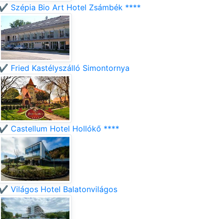
✔️ Szépia Bio Art Hotel Zsámbék ****
✔️ Fried Kastélyszálló Simontornya
✔️ Castellum Hotel Hollókő ****
✔️ Világos Hotel Balatonvilágos