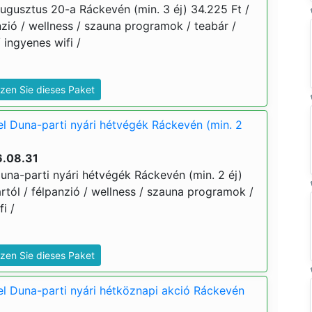
ugusztus 20-a Ráckevén (min. 3 éj) 34.225 Ft /
panzió / wellness / szauna programok / teabár /
 ingyenes wifi /
zen Sie dieses Paket
l Duna-parti nyári hétvégék Ráckevén (min. 2
6.08.31
una-parti nyári hétvégék Ráckevén (min. 2 éj)
 ártól / félpanzió / wellness / szauna programok /
i /
zen Sie dieses Paket
l Duna-parti nyári hétköznapi akció Ráckevén