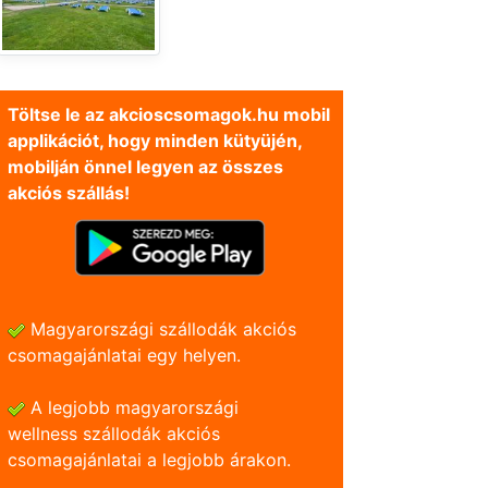
Töltse le az akcioscsomagok.hu mobil
applikációt, hogy minden kütyüjén,
mobilján önnel legyen az összes
akciós szállás!
Magyarországi szállodák akciós
csomagajánlatai egy helyen.
A legjobb magyarországi
wellness szállodák akciós
csomagajánlatai a legjobb árakon.