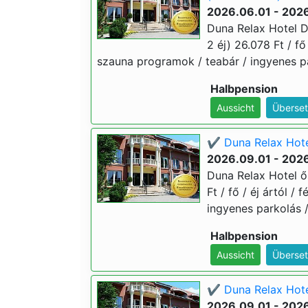
2026.06.01 - 202
Duna Relax Hotel D
2 éj) 26.078 Ft / fő
szauna programok / teabár / ingyenes pa
Halbpension
Aussicht
Überset
✔️ Duna Relax Hote
2026.09.01 - 2026
Duna Relax Hotel ő
Ft / fő / éj ártól /
ingyenes parkolás /
Halbpension
Aussicht
Überset
✔️ Duna Relax Hote
2026.09.01 - 2026