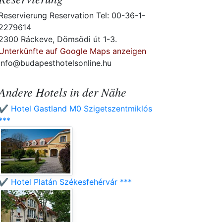
Reservierung Reservation Tel: 00-36-1-
2279614
2300 Ráckeve, Dömsödi út 1-3.
Unterkünfte auf Google Maps anzeigen
info@budapesthotelsonline.hu
Andere Hotels in der Nähe
✔️ Hotel Gastland M0 Szigetszentmiklós
***
✔️ Hotel Platán Székesfehérvár ***