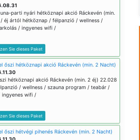
6.08.31
una-parti nyári hétköznapi akció Ráckevén (min.
 / éj ártól hétköznap / félpanzió / wellness /
rkolás / ingyenes wifi /
zen Sie dieses Paket
l őszi hétköznapi akció Ráckevén (min. 2 Nacht)
.11.30
szi hétköznapi akció Ráckevén (min. 2 éj) 22.028
 félpanzió / wellness / szauna program / teabár /
 ingyenes wifi /
zen Sie dieses Paket
l őszi hétvégi pihenés Ráckevén (min. 2 Nacht)
.11.30