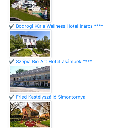
✔️ Bodrogi Kúria Wellness Hotel Inárcs ****
✔️ Szépia Bio Art Hotel Zsámbék ****
✔️ Fried Kastélyszálló Simontornya