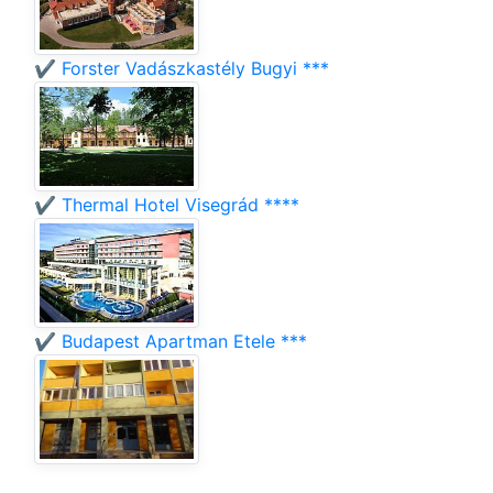
✔️ Forster Vadászkastély Bugyi ***
✔️ Thermal Hotel Visegrád ****
✔️ Budapest Apartman Etele ***