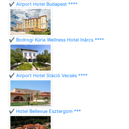
✔️ Airport Hotel Budapest ****
✔️ Bodrogi Kúria Wellness Hotel Inárcs ****
✔️ Airport Hotel Stáció Vecsés ****
✔️ Hotel Bellevue Esztergom ***