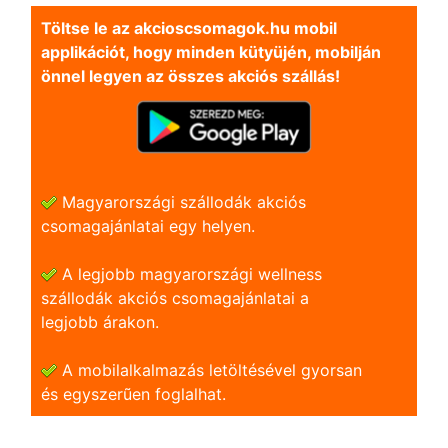
Töltse le az akcioscsomagok.hu mobil
applikációt, hogy minden kütyüjén, mobilján
önnel legyen az összes akciós szállás!
Magyarországi szállodák akciós
csomagajánlatai egy helyen.
A legjobb magyarországi wellness
szállodák akciós csomagajánlatai a
legjobb árakon.
A mobilalkalmazás letöltésével gyorsan
és egyszerũen foglalhat.