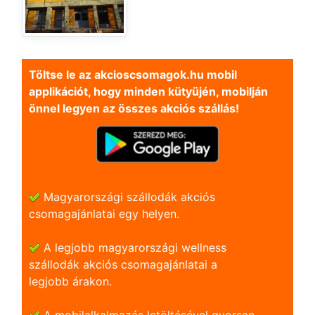
Töltse le az akcioscsomagok.hu mobil
applikációt, hogy minden kütyüjén, mobilján
önnel legyen az összes akciós szállás!
Magyarországi szállodák akciós
csomagajánlatai egy helyen.
A legjobb magyarországi wellness
szállodák akciós csomagajánlatai a
legjobb árakon.
A mobilalkalmazás letöltésével gyorsan