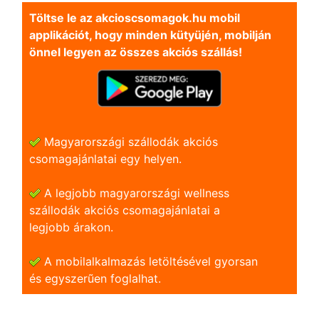
Töltse le az akcioscsomagok.hu mobil
applikációt, hogy minden kütyüjén, mobilján
önnel legyen az összes akciós szállás!
Magyarországi szállodák akciós
csomagajánlatai egy helyen.
A legjobb magyarországi wellness
szállodák akciós csomagajánlatai a
legjobb árakon.
A mobilalkalmazás letöltésével gyorsan
és egyszerũen foglalhat.