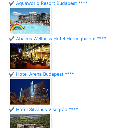
✔️ Aquaworld Resort Budapest ****
✔️ Abacus Wellness Hotel Herceghalom ****
✔️ Hotel Arena Budapest ****
✔️ Hotel Silvanus Visegrád ****