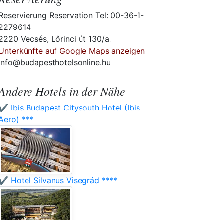
Reservierung Reservation Tel: 00-36-1-
2279614
2220 Vecsés, Lőrinci út 130/a.
Unterkünfte auf Google Maps anzeigen
info@budapesthotelsonline.hu
Andere Hotels in der Nähe
✔️ Ibis Budapest Citysouth Hotel (Ibis
Aero) ***
✔️ Hotel Silvanus Visegrád ****