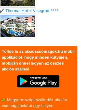
✔️ Thermal Hotel Visegrád ****
Töltse le az akcioscsomagok.hu mobil
applikációt, hogy minden kütyüjén,
mobilján önnel legyen az összes
akciós szállás!
Magyarországi szállodák akciós
csomagajánlatai egy helyen.