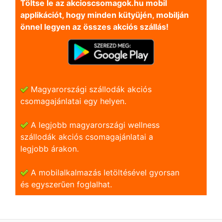
Töltse le az akcioscsomagok.hu mobil
applikációt, hogy minden kütyüjén, mobilján
önnel legyen az összes akciós szállás!
Magyarországi szállodák akciós
csomagajánlatai egy helyen.
A legjobb magyarországi wellness
szállodák akciós csomagajánlatai a
legjobb árakon.
A mobilalkalmazás letöltésével gyorsan
és egyszerũen foglalhat.