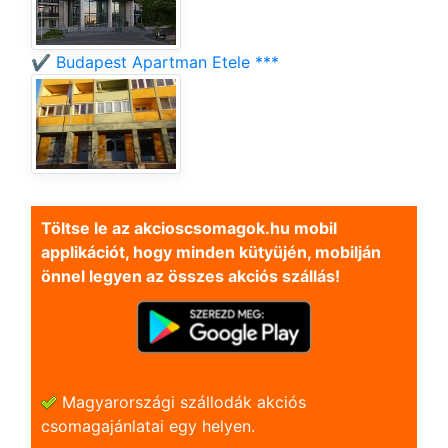
✔️ Budapest Apartman Etele ***
Töltse le az akcioscsomagok.hu mobil
applikációt, hogy minden kütyüjén, mobilján
önnel legyen az összes akciós szállás!
Magyarországi szállodák akciós
csomagajánlatai egy helyen.