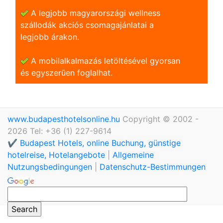
A legjobb magyarországi wellness
szállodák akciós csomagajánlatai a
legjobb árakon.
A mobilalkalmazás letöltésével gyorsan
és egyszerũen foglalhat.
www.budapesthotelsonline.hu
Copyright © 2002 -
2026 Tel: +36 (1) 227-9614
✔️ Budapest Hotels, online Buchung, günstige
hotelreise, Hotelangebote
|
Allgemeine
Nutzungsbedingungen
|
Datenschutz-Bestimmungen