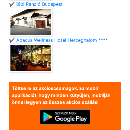
✔️ Bibi Panzió Budapest
✔️ Abacus Wellness Hotel Herceghalom ****
Töltse le az akcioscsomagok.hu mobil
applikációt, hogy minden kütyüjén, mobilján
önnel legyen az összes akciós szállás!