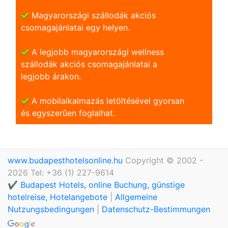
Magyarországi szállodák akciós
csomagajánlatai egy helyen.
A legjobb magyarországi wellness
szállodák akciós csomagajánlatai a
legjobb árakon.
A mobilalkalmazás letöltésével gyorsan
és egyszerũen foglalhat.
www.budapesthotelsonline.hu
Copyright © 2002 -
2026 Tel: +36 (1) 227-9614
✔️ Budapest Hotels, online Buchung, günstige
hotelreise, Hotelangebote
|
Allgemeine
Nutzungsbedingungen
|
Datenschutz-Bestimmungen