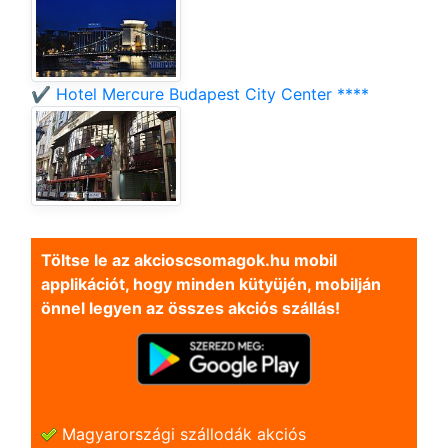
✔️ Hotel Mercure Budapest City Center ****
Töltse le az akcioscsomagok.hu mobil
applikációt, hogy minden kütyüjén, mobilján
önnel legyen az összes akciós szállás!
Magyarországi szállodák akciós