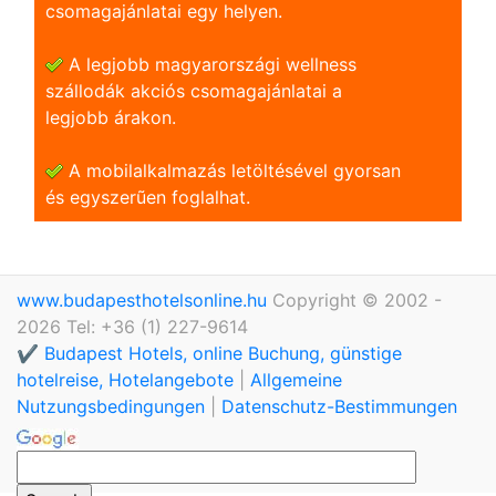
csomagajánlatai egy helyen.
A legjobb magyarországi wellness
szállodák akciós csomagajánlatai a
legjobb árakon.
A mobilalkalmazás letöltésével gyorsan
és egyszerũen foglalhat.
www.budapesthotelsonline.hu
Copyright © 2002 -
2026 Tel: +36 (1) 227-9614
✔️ Budapest Hotels, online Buchung, günstige
hotelreise, Hotelangebote
|
Allgemeine
Nutzungsbedingungen
|
Datenschutz-Bestimmungen