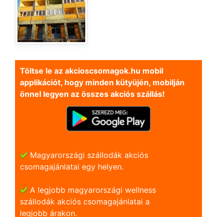
Töltse le az akcioscsomagok.hu mobil
applikációt, hogy minden kütyüjén, mobilján
önnel legyen az összes akciós szállás!
Magyarországi szállodák akciós
csomagajánlatai egy helyen.
A legjobb magyarországi wellness
szállodák akciós csomagajánlatai a
legjobb árakon.