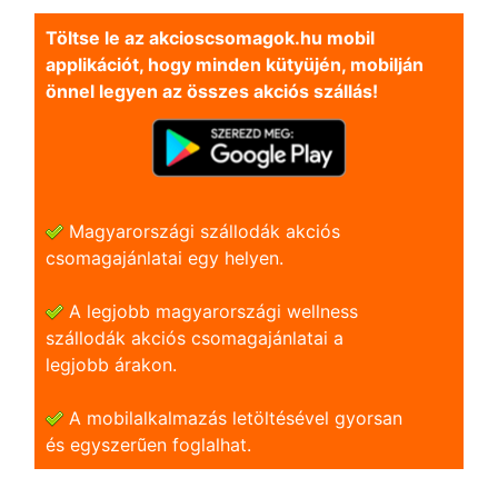
Töltse le az akcioscsomagok.hu mobil
applikációt, hogy minden kütyüjén, mobilján
önnel legyen az összes akciós szállás!
Magyarországi szállodák akciós
csomagajánlatai egy helyen.
A legjobb magyarországi wellness
szállodák akciós csomagajánlatai a
legjobb árakon.
A mobilalkalmazás letöltésével gyorsan
és egyszerũen foglalhat.