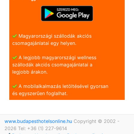
Magyarországi szállodák akciós
csomagajánlatai egy helyen.
A legjobb magyarországi wellness
szállodák akciós csomagajánlatai a
legjobb árakon.
A mobilalkalmazás letöltésével gyorsan
és egyszerũen foglalhat.
www.budapesthotelsonline.hu
Copyright © 2002 -
2026 Tel: +36 (1) 227-9614