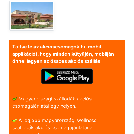
Töltse le az akcioscsomagok.hu mobil
applikációt, hogy minden kütyüjén, mobilján
önnel legyen az összes akciós szállás!
Magyarországi szállodák akciós
csomagajánlatai egy helyen.
A legjobb magyarországi wellness
szállodák akciós csomagajánlatai a