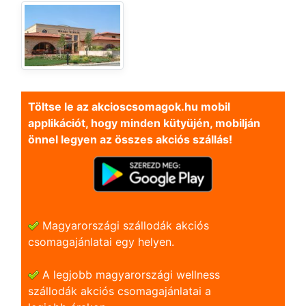
Töltse le az akcioscsomagok.hu mobil
applikációt, hogy minden kütyüjén, mobilján
önnel legyen az összes akciós szállás!
Magyarországi szállodák akciós
csomagajánlatai egy helyen.
A legjobb magyarországi wellness
szállodák akciós csomagajánlatai a