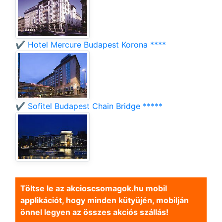
✔️ Hotel Mercure Budapest Korona ****
✔️ Sofitel Budapest Chain Bridge *****
Töltse le az akcioscsomagok.hu mobil
applikációt, hogy minden kütyüjén, mobilján
önnel legyen az összes akciós szállás!