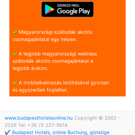
Magyarországi szállodák akciós
csomagajánlatai egy helyen.
A legjobb magyarországi wellness
szállodák akciós csomagajánlatai a
legjobb árakon.
A mobilalkalmazás letöltésével gyorsan
és egyszerũen foglalhat.
www.budapesthotelsonline.hu
Copyright © 2002 -
2026 Tel: +36 (1) 227-9614
✔️ Budapest Hotels, online Buchung, günstige