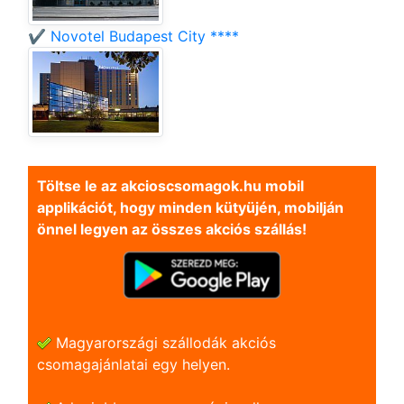
✔️ Novotel Budapest City ****
Töltse le az akcioscsomagok.hu mobil
applikációt, hogy minden kütyüjén, mobilján
önnel legyen az összes akciós szállás!
Magyarországi szállodák akciós
csomagajánlatai egy helyen.