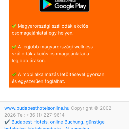
Magyarországi szállodák akciós
csomagajánlatai egy helyen.
A legjobb magyarországi wellness
szállodák akciós csomagajánlatai a
legjobb árakon.
A mobilalkalmazás letöltésével gyorsan
és egyszerũen foglalhat.
www.budapesthotelsonline.hu
Copyright © 2002 -
2026 Tel: +36 (1) 227-9614
✔️ Budapest Hotels, online Buchung, günstige
hotelreise, Hotelangebote
|
Allgemeine