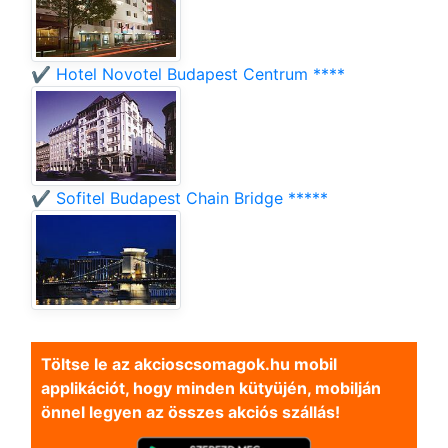
✔️ Hotel Novotel Budapest Centrum ****
✔️ Sofitel Budapest Chain Bridge *****
Töltse le az akcioscsomagok.hu mobil
applikációt, hogy minden kütyüjén, mobilján
önnel legyen az összes akciós szállás!