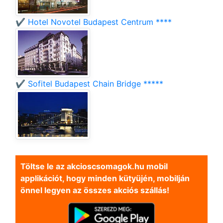
✔️ Hotel Novotel Budapest Centrum ****
✔️ Sofitel Budapest Chain Bridge *****
Töltse le az akcioscsomagok.hu mobil
applikációt, hogy minden kütyüjén, mobilján
önnel legyen az összes akciós szállás!