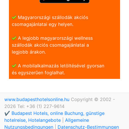
Magyarországi szállodák akciós
csomagajánlatai egy helyen.
A legjobb magyarországi wellness
szállodák akciós csomagajánlatai a
legjobb árakon.
A mobilalkalmazás letöltésével gyorsan
és egyszerũen foglalhat.
www.budapesthotelsonline.hu
Copyright © 2002 -
2026 Tel: +36 (1) 227-9614
✔️ Budapest Hotels, online Buchung, günstige
hotelreise, Hotelangebote
|
Allgemeine
Nutzungsbedingungen
|
Datenschutz-Bestimmungen