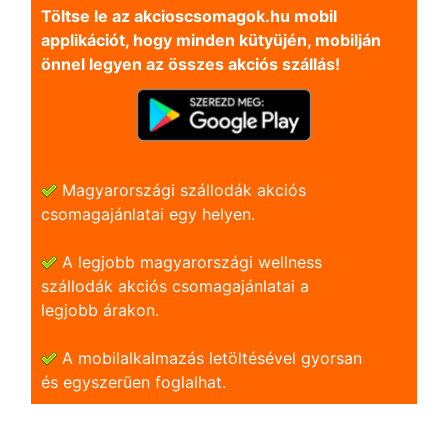
Töltse le az akcioscsomagok.hu mobil
applikációt, hogy minden kütyüjén, mobilján
önnel legyen az összes akciós szállás!
Magyarországi szállodák akciós
csomagajánlatai egy helyen.
A legjobb magyarországi wellness
szállodák akciós csomagajánlatai a
legjobb árakon.
A mobilalkalmazás letöltésével gyorsan
és egyszerũen foglalhat.