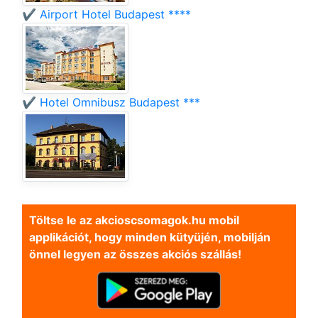
✔️ Airport Hotel Budapest ****
✔️ Hotel Omnibusz Budapest ***
Töltse le az akcioscsomagok.hu mobil
applikációt, hogy minden kütyüjén, mobilján
önnel legyen az összes akciós szállás!