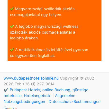
Magyarországi szállodák akciós
csomagajánlatai egy helyen.
A legjobb magyarországi wellness
szállodák akciós csomagajánlatai a
legjobb árakon.
A mobilalkalmazás letöltésével gyorsan
és egyszerũen foglalhat.
www.budapesthotelsonline.hu
Copyright © 2002 -
2026 Tel: +36 (1) 227-9614
✔️ Budapest Hotels, online Buchung, günstige
hotelreise, Hotelangebote
|
Allgemeine
Nutzungsbedingungen
|
Datenschutz-Bestimmungen