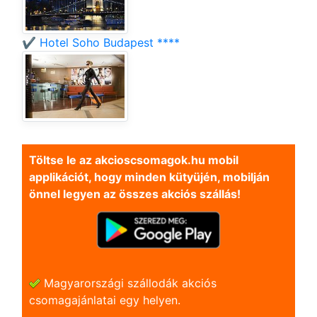
✔️ Hotel Soho Budapest ****
Töltse le az akcioscsomagok.hu mobil
applikációt, hogy minden kütyüjén, mobilján
önnel legyen az összes akciós szállás!
Magyarországi szállodák akciós
csomagajánlatai egy helyen.