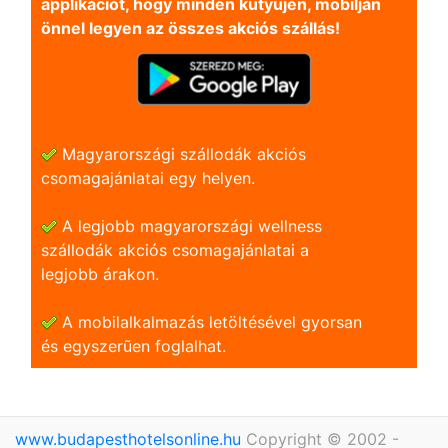
applikációt, hogy minden kütyüjén, mobilján
önnel legyen az összes akciós szállás!
Magyarországi szállodák akciós
csomagajánlatai egy helyen.
A legjobb magyarországi wellness
szállodák akciós csomagajánlatai a
legjobb árakon.
A mobilalkalmazás letöltésével gyorsan
és egyszerũen foglalhat.
www.budapesthotelsonline.hu
Copyright © 2002 -