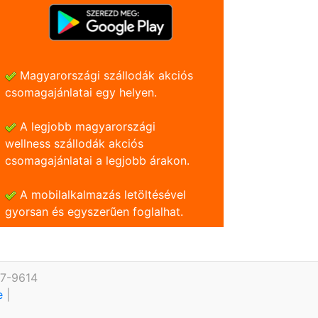
Magyarországi szállodák akciós
csomagajánlatai egy helyen.
A legjobb magyarországi
wellness szállodák akciós
csomagajánlatai a legjobb árakon.
A mobilalkalmazás letöltésével
gyorsan és egyszerũen foglalhat.
27-9614
te
|