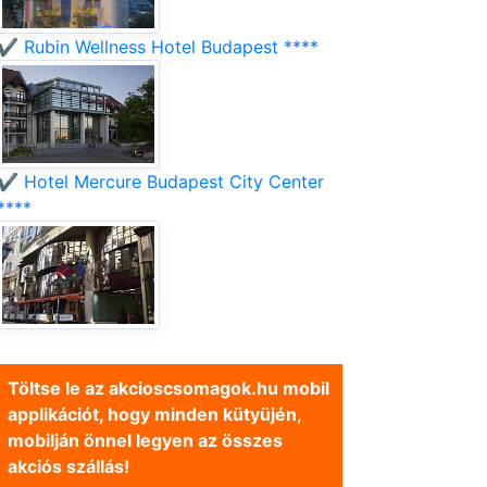
✔️ Rubin Wellness Hotel Budapest ****
✔️ Hotel Mercure Budapest City Center
****
Töltse le az akcioscsomagok.hu mobil
applikációt, hogy minden kütyüjén,
mobilján önnel legyen az összes
akciós szállás!