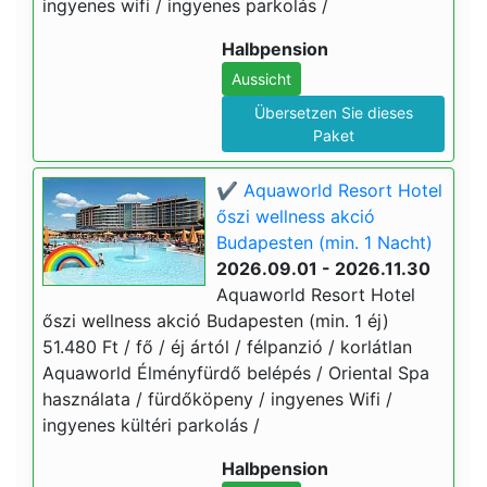
ingyenes wifi / ingyenes parkolás /
Halbpension
Aussicht
Übersetzen Sie dieses
Paket
✔️ Aquaworld Resort Hotel
őszi wellness akció
Budapesten (min. 1 Nacht)
2026.09.01 - 2026.11.30
Aquaworld Resort Hotel
őszi wellness akció Budapesten (min. 1 éj)
51.480 Ft / fő / éj ártól / félpanzió / korlátlan
Aquaworld Élményfürdő belépés / Oriental Spa
használata / fürdőköpeny / ingyenes Wifi /
ingyenes kültéri parkolás /
Halbpension