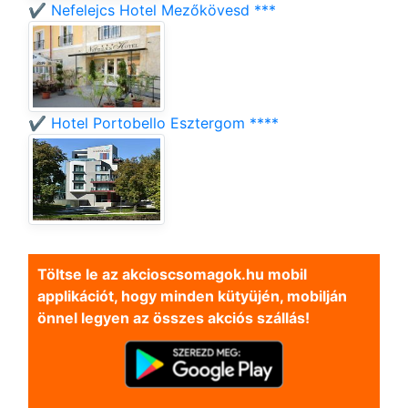
✔️ Nefelejcs Hotel Mezőkövesd ***
✔️ Hotel Portobello Esztergom ****
Töltse le az akcioscsomagok.hu mobil
applikációt, hogy minden kütyüjén, mobilján
önnel legyen az összes akciós szállás!