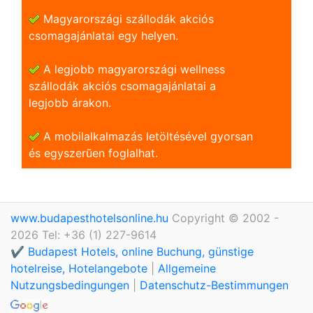
Magyarországi szállodák akciós
csomagajánlatai egy helyen.
A legjobb magyarországi wellness
szállodák akciós csomagajánlatai a
legjobb árakon.
A mobilalkalmazás letöltésével gyorsan
és egyszerũen foglalhat.
www.budapesthotelsonline.hu
Copyright © 2002 -
2026 Tel: +36 (1) 227-9614
✔️ Budapest Hotels, online Buchung, günstige
hotelreise, Hotelangebote
|
Allgemeine
Nutzungsbedingungen
|
Datenschutz-Bestimmungen