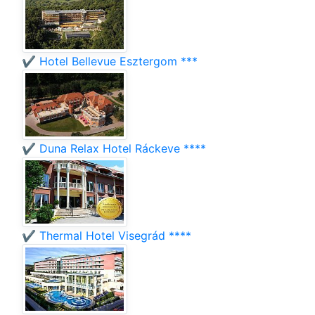
✔️ Hotel Bellevue Esztergom ***
✔️ Duna Relax Hotel Ráckeve ****
✔️ Thermal Hotel Visegrád ****