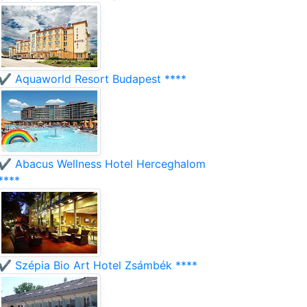
✔️ Aquaworld Resort Budapest ****
✔️ Abacus Wellness Hotel Herceghalom
****
✔️ Szépia Bio Art Hotel Zsámbék ****