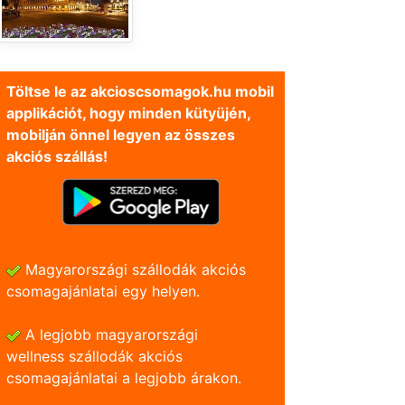
Töltse le az akcioscsomagok.hu mobil
applikációt, hogy minden kütyüjén,
mobilján önnel legyen az összes
akciós szállás!
Magyarországi szállodák akciós
csomagajánlatai egy helyen.
A legjobb magyarországi
wellness szállodák akciós
csomagajánlatai a legjobb árakon.