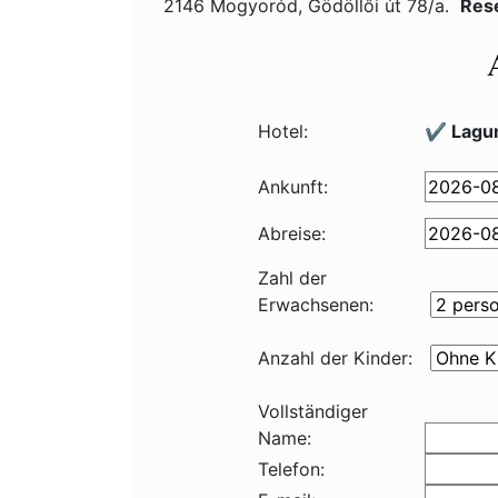
2146 Mogyoród, Gödöllői út 78/a.
Res
Hotel:
✔️ Lagu
Ankunft:
Abreise:
Zahl der
Erwachsenen:
Anzahl der Kinder:
Vollständiger
Name:
Telefon: