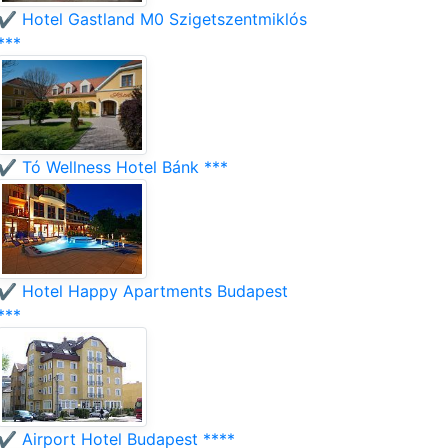
✔️ Hotel Gastland M0 Szigetszentmiklós
***
✔️ Tó Wellness Hotel Bánk ***
✔️ Hotel Happy Apartments Budapest
***
✔️ Airport Hotel Budapest ****