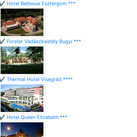
✔️ Hotel Bellevue Esztergom ***
✔️ Forster Vadászkastély Bugyi ***
✔️ Thermal Hotel Visegrád ****
✔️ Hotel Queen Elizabeth ***