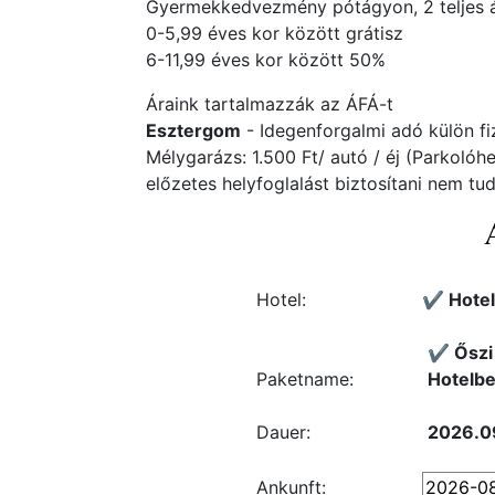
Gyermekkedvezmény pótágyon, 2 teljes ár
0-5,99 éves kor között grátisz
6-11,99 éves kor között 50%
Áraink tartalmazzák az ÁFÁ-t
Esztergom
- Idegenforgalmi adó külön fiz
Mélygarázs: 1.500 Ft/ autó / éj (Parkolóh
előzetes helyfoglalást biztosítani nem tu
Hotel:
✔️ Hote
✔️ Őszi
Paketname:
Hotelbe
Dauer:
2026.09
Ankunft: