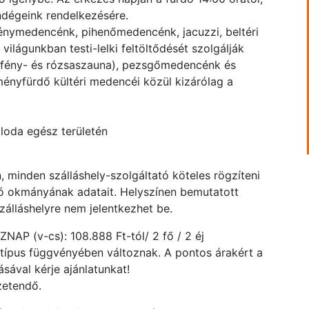
endégeink rendelkezésére.
énymedencénk, pihenőmedencénk, jacuzzi, beltéri
lágunkban testi-lelki feltöltődését szolgálják
-, fény- és rózsaszauna), pezsgőmedencénk és
ményfürdő kültéri medencéi közül kizárólag a
lloda egész területén
 minden szálláshely-szolgáltató köteles rögzíteni
ó okmányának adatait. Helyszínen bemutatott
álláshelyre nem jelentkezhet be.
P (v-cs): 108.888 Ft-tól/ 2 fő / 2 éj
atípus függvényében változnak. A pontos árakért a
ával kérje ajánlatunkat!
zetendő.