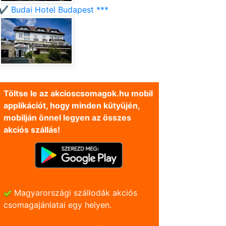
✔️ Budai Hotel Budapest ***
Töltse le az akcioscsomagok.hu mobil
applikációt, hogy minden kütyüjén,
mobilján önnel legyen az összes
akciós szállás!
Magyarországi szállodák akciós
csomagajánlatai egy helyen.