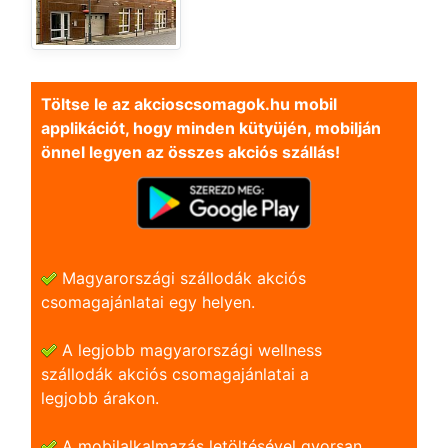
Töltse le az akcioscsomagok.hu mobil
applikációt, hogy minden kütyüjén, mobilján
önnel legyen az összes akciós szállás!
Magyarországi szállodák akciós
csomagajánlatai egy helyen.
A legjobb magyarországi wellness
szállodák akciós csomagajánlatai a
legjobb árakon.
A mobilalkalmazás letöltésével gyorsan