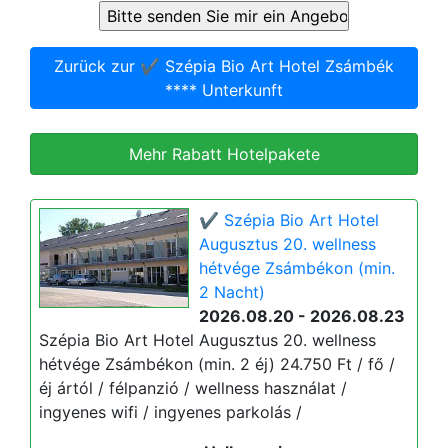
Zurück zur ✔️ Szépia Bio Art Hotel Zsámbék
**** Unterkunft
Mehr Rabatt Hotelpakete
✔️ Szépia Bio Art Hotel
Augusztus 20. wellness
hétvége Zsámbékon (min.
2 Nacht)
2026.08.20 - 2026.08.23
Szépia Bio Art Hotel Augusztus 20. wellness
hétvége Zsámbékon (min. 2 éj) 24.750 Ft / fő /
éj ártól / félpanzió / wellness használat /
ingyenes wifi / ingyenes parkolás /