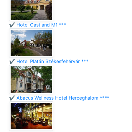
✔️ Hotel Gastland M1 ***
✔️ Hotel Platán Székesfehérvár ***
✔️ Abacus Wellness Hotel Herceghalom ****