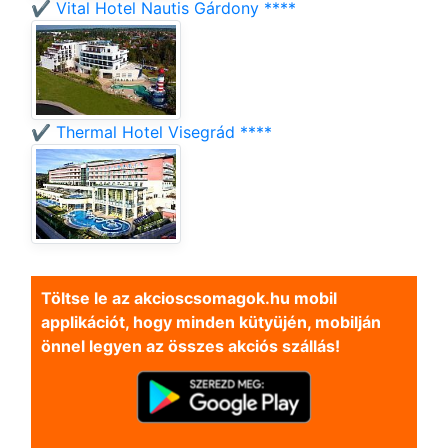
✔️ Vital Hotel Nautis Gárdony ****
✔️ Thermal Hotel Visegrád ****
Töltse le az akcioscsomagok.hu mobil
applikációt, hogy minden kütyüjén, mobilján
önnel legyen az összes akciós szállás!