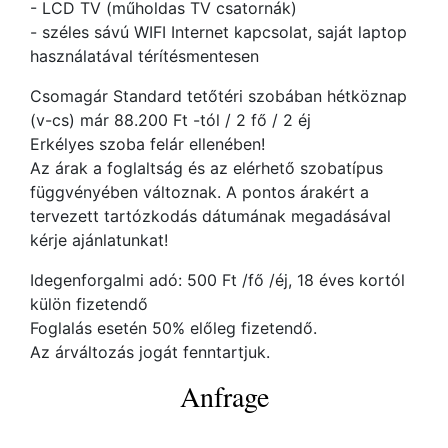
- LCD TV (műholdas TV csatornák)
- széles sávú WIFI Internet kapcsolat, saját laptop
használatával térítésmentesen
Csomagár Standard tetőtéri szobában hétköznap
(v-cs) már 88.200 Ft -tól / 2 fő / 2 éj
Erkélyes szoba felár ellenében!
Az árak a foglaltság és az elérhető szobatípus
függvényében változnak. A pontos árakért a
tervezett tartózkodás dátumának megadásával
kérje ajánlatunkat!
Idegenforgalmi adó: 500 Ft /fő /éj, 18 éves kortól
külön fizetendő
Foglalás esetén 50% előleg fizetendő.
Az árváltozás jogát fenntartjuk.
Anfrage