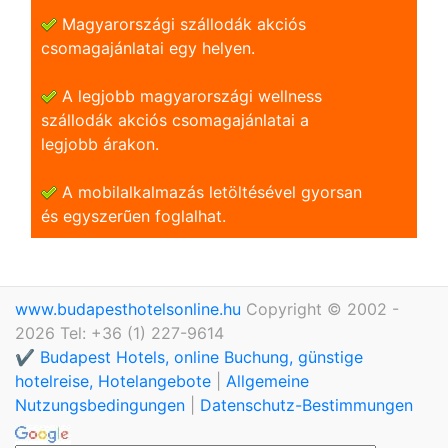
Magyarországi szállodák akciós
csomagajánlatai egy helyen.
A legjobb magyarországi wellness
szállodák akciós csomagajánlatai a
legjobb árakon.
A mobilalkalmazás letöltésével gyorsan
és egyszerũen foglalhat.
www.budapesthotelsonline.hu
Copyright © 2002 -
2026 Tel: +36 (1) 227-9614
✔️ Budapest Hotels, online Buchung, günstige
hotelreise, Hotelangebote
|
Allgemeine
Nutzungsbedingungen
|
Datenschutz-Bestimmungen