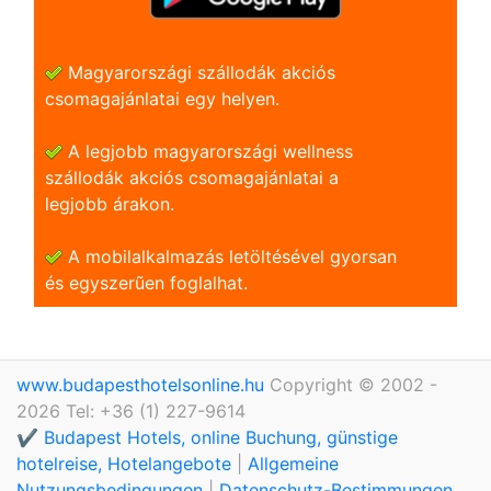
Magyarországi szállodák akciós
csomagajánlatai egy helyen.
A legjobb magyarországi wellness
szállodák akciós csomagajánlatai a
legjobb árakon.
A mobilalkalmazás letöltésével gyorsan
és egyszerũen foglalhat.
www.budapesthotelsonline.hu
Copyright © 2002 -
2026 Tel: +36 (1) 227-9614
✔️ Budapest Hotels, online Buchung, günstige
hotelreise, Hotelangebote
|
Allgemeine
Nutzungsbedingungen
|
Datenschutz-Bestimmungen