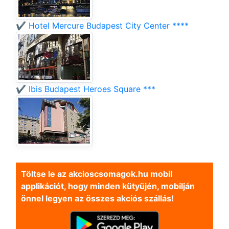
✔️ Hotel Mercure Budapest City Center ****
✔️ Ibis Budapest Heroes Square ***
Töltse le az akcioscsomagok.hu mobil
applikációt, hogy minden kütyüjén, mobilján
önnel legyen az összes akciós szállás!