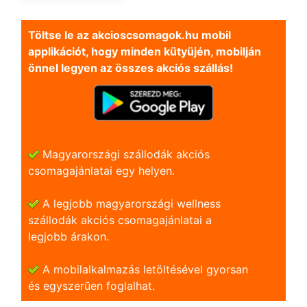
Töltse le az akcioscsomagok.hu mobil
applikációt, hogy minden kütyüjén, mobilján
önnel legyen az összes akciós szállás!
Magyarországi szállodák akciós
csomagajánlatai egy helyen.
A legjobb magyarországi wellness
szállodák akciós csomagajánlatai a
legjobb árakon.
A mobilalkalmazás letöltésével gyorsan
és egyszerũen foglalhat.