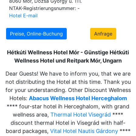
8060 Mór, Dózsa György u. 111.
NTAK-Registrierungsnummer: -
Hotel E-mail
Preise, Online-Buchung
Anfrage
Hétkúti Wellness Hotel Mór - Günstige Hétkúti
Wellness Hotel und
Reitpark Mór, Ungarn
Dear Guests! We have to inform you, that we are
not distributing the Hotel at this time. Thank you
for your understanding. Other Discount Wellness
Hotels:
Abacus Wellness Hotel Herceghalom
**** four-star hotel ih Herceghalom, with grand
wellness area,
Thermal Hotel Visegrád
****
discount thermal Hotel in Visegrád with half-
board packages,
Vital Hotel Nautis Gárdony
****