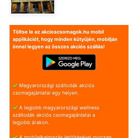
Töltse le az akcioscsomagok.hu mobil
applikációt, hogy minden kütyüjén, mobilján
önnel legyen az összes akciós szállás!
Magyarországi szállodák akciós
csomagajánlatai egy helyen.
A legjobb magyarországi wellness
szállodák akciós csomagajánlatai a
legjobb árakon.
A mobilalkalmazás letöltésével gyorsan