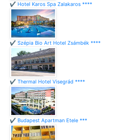
✔️ Hotel Karos Spa Zalakaros ****
✔️ Szépia Bio Art Hotel Zsámbék ****
✔️ Thermal Hotel Visegrád ****
✔️ Budapest Apartman Etele ***