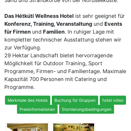
Sand und Strandkörbe von der Nordseeküste.
Das Hétkúti Wellness Hotel
ist sehr geeignet für
Konferenz, Training, Veranstaltung
und
Events
für Firmen
und
Familien
. In ruhiger Lage mit
kompletter technischer Ausstattung stehen wir
zur Verfügung.
29 Hektar Landschaft bietet hervorragende
Möglichkeit für Outdoor Training, Sport
Programme, Firmen- und Familientage. Maximale
Kapazität 700 Personen mit Catering und
Programme.
Merkmale des Hotels
Buchung für Gruppen
hotel video
Preisinformationen
Stornierungsbedingungen