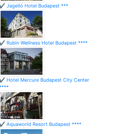
✔️ Jagelló Hotel Budapest ***
✔️ Rubin Wellness Hotel Budapest ****
✔️ Hotel Mercure Budapest City Center
****
✔️ Aquaworld Resort Budapest ****