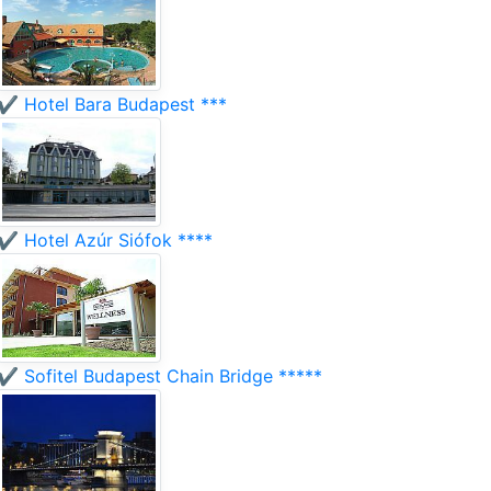
✔️ Hotel Bara Budapest ***
✔️ Hotel Azúr Siófok ****
✔️ Sofitel Budapest Chain Bridge *****