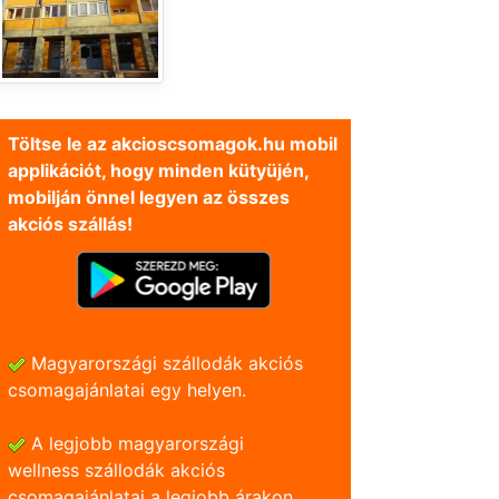
Töltse le az akcioscsomagok.hu mobil
applikációt, hogy minden kütyüjén,
mobilján önnel legyen az összes
akciós szállás!
Magyarországi szállodák akciós
csomagajánlatai egy helyen.
A legjobb magyarországi
wellness szállodák akciós
csomagajánlatai a legjobb árakon.