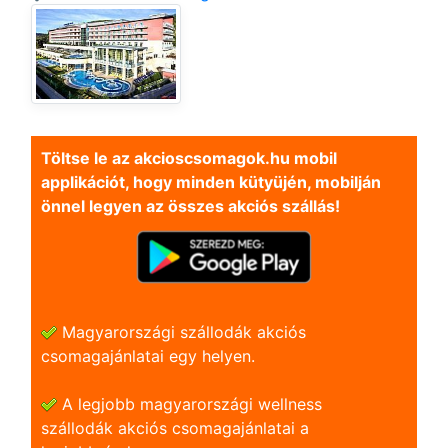
Töltse le az akcioscsomagok.hu mobil
applikációt, hogy minden kütyüjén, mobilján
önnel legyen az összes akciós szállás!
Magyarországi szállodák akciós
csomagajánlatai egy helyen.
A legjobb magyarországi wellness
szállodák akciós csomagajánlatai a