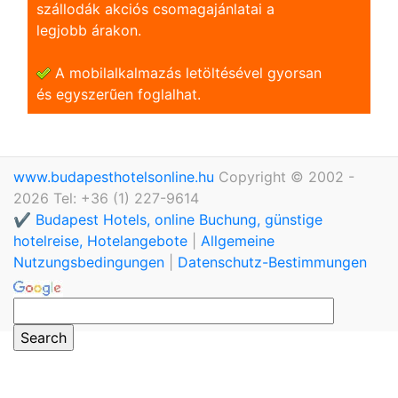
szállodák akciós csomagajánlatai a
legjobb árakon.
A mobilalkalmazás letöltésével gyorsan
és egyszerũen foglalhat.
www.budapesthotelsonline.hu
Copyright © 2002 -
2026 Tel: +36 (1) 227-9614
✔️ Budapest Hotels, online Buchung, günstige
hotelreise, Hotelangebote
|
Allgemeine
Nutzungsbedingungen
|
Datenschutz-Bestimmungen