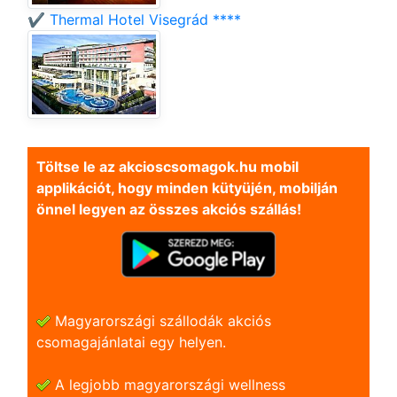
✔️ Thermal Hotel Visegrád ****
Töltse le az akcioscsomagok.hu mobil
applikációt, hogy minden kütyüjén, mobilján
önnel legyen az összes akciós szállás!
Magyarországi szállodák akciós
csomagajánlatai egy helyen.
A legjobb magyarországi wellness