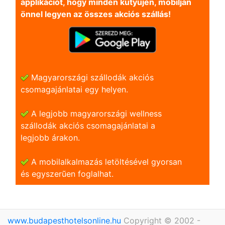
applikációt, hogy minden kütyüjén, mobilján
önnel legyen az összes akciós szállás!
Magyarországi szállodák akciós
csomagajánlatai egy helyen.
A legjobb magyarországi wellness
szállodák akciós csomagajánlatai a
legjobb árakon.
A mobilalkalmazás letöltésével gyorsan
és egyszerũen foglalhat.
www.budapesthotelsonline.hu
Copyright © 2002 -