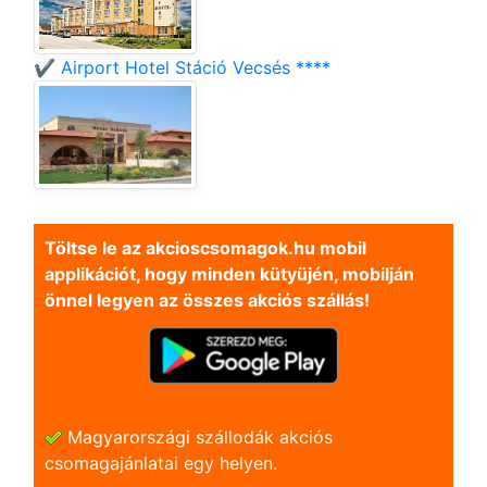
✔️ Airport Hotel Stáció Vecsés ****
Töltse le az akcioscsomagok.hu mobil
applikációt, hogy minden kütyüjén, mobilján
önnel legyen az összes akciós szállás!
Magyarországi szállodák akciós
csomagajánlatai egy helyen.