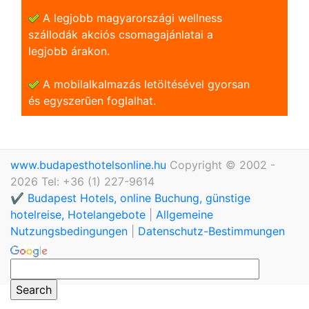
A legjobb magyarországi wellness
szállodák akciós csomagajánlatai a
legjobb árakon.
A mobilalkalmazás letöltésével gyorsan
és egyszerũen foglalhat.
www.budapesthotelsonline.hu
Copyright © 2002 -
2026 Tel: +36 (1) 227-9614
✔️ Budapest Hotels, online Buchung, günstige
hotelreise, Hotelangebote
|
Allgemeine
Nutzungsbedingungen
|
Datenschutz-Bestimmungen