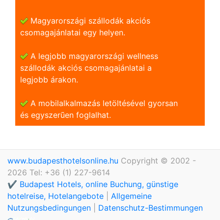
Magyarországi szállodák akciós
csomagajánlatai egy helyen.
A legjobb magyarországi wellness
szállodák akciós csomagajánlatai a
legjobb árakon.
A mobilalkalmazás letöltésével gyorsan
és egyszerũen foglalhat.
www.budapesthotelsonline.hu
Copyright © 2002 -
2026 Tel: +36 (1) 227-9614
✔️ Budapest Hotels, online Buchung, günstige
hotelreise, Hotelangebote
|
Allgemeine
Nutzungsbedingungen
|
Datenschutz-Bestimmungen