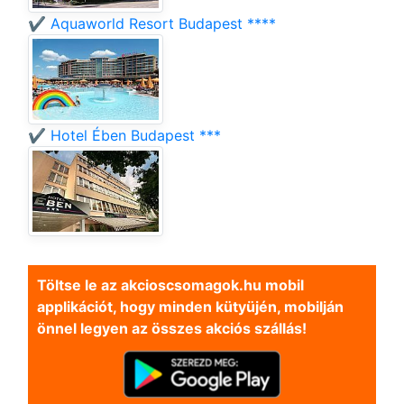
✔️ Aquaworld Resort Budapest ****
✔️ Hotel Ében Budapest ***
Töltse le az akcioscsomagok.hu mobil
applikációt, hogy minden kütyüjén, mobilján
önnel legyen az összes akciós szállás!