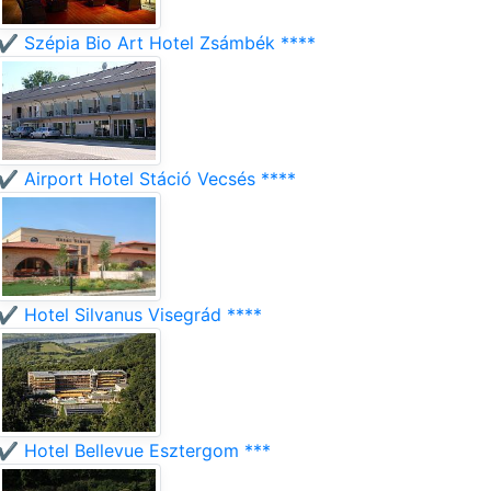
✔️ Szépia Bio Art Hotel Zsámbék ****
✔️ Airport Hotel Stáció Vecsés ****
✔️ Hotel Silvanus Visegrád ****
✔️ Hotel Bellevue Esztergom ***