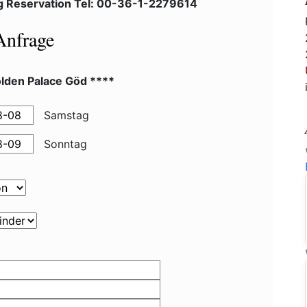
g Reservation Tel: 00-36-1-2279614
Anfrage
olden Palace Göd ****
Samstag
Sonntag