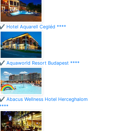
✔️ Hotel Aquarell Cegléd ****
✔️ Aquaworld Resort Budapest ****
✔️ Abacus Wellness Hotel Herceghalom
****