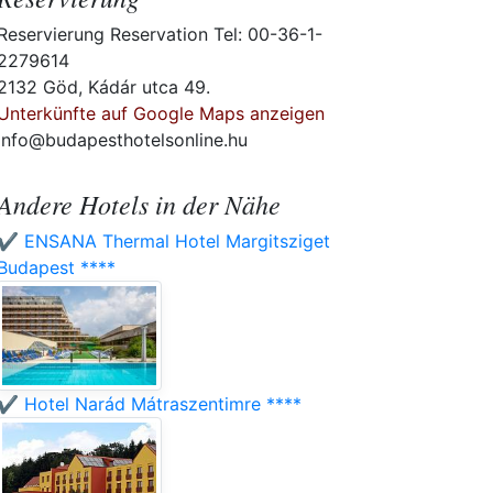
Reservierung Reservation Tel: 00-36-1-
2279614
2132 Göd, Kádár utca 49.
Unterkünfte auf Google Maps anzeigen
info@budapesthotelsonline.hu
Andere Hotels in der Nähe
✔️ ENSANA Thermal Hotel Margitsziget
Budapest ****
✔️ Hotel Narád Mátraszentimre ****