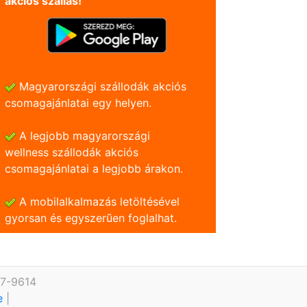
akciós szállás!
Magyarországi szállodák akciós
csomagajánlatai egy helyen.
A legjobb magyarországi
wellness szállodák akciós
csomagajánlatai a legjobb árakon.
A mobilalkalmazás letöltésével
gyorsan és egyszerũen foglalhat.
27-9614
te
|