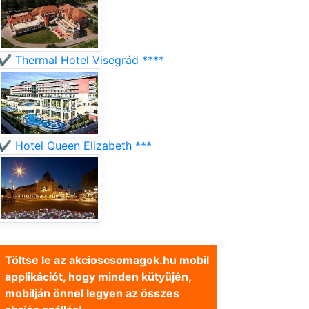
✔️ Thermal Hotel Visegrád ****
✔️ Hotel Queen Elizabeth ***
Töltse le az akcioscsomagok.hu mobil
applikációt, hogy minden kütyüjén,
mobilján önnel legyen az összes