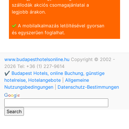
szállodák akciós csomagajánlatai a
legjobb árakon.
A mobilalkalmazás letöltésével gyorsan
és egyszerũen foglalhat.
www.budapesthotelsonline.hu
Copyright © 2002 -
2026 Tel: +36 (1) 227-9614
✔️ Budapest Hotels, online Buchung, günstige
hotelreise, Hotelangebote
|
Allgemeine
Nutzungsbedingungen
|
Datenschutz-Bestimmungen