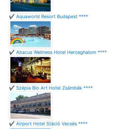
✔️ Aquaworld Resort Budapest ****
✔️ Abacus Wellness Hotel Herceghalom ****
✔️ Szépia Bio Art Hotel Zsámbék ****
✔️ Airport Hotel Stáció Vecsés ****