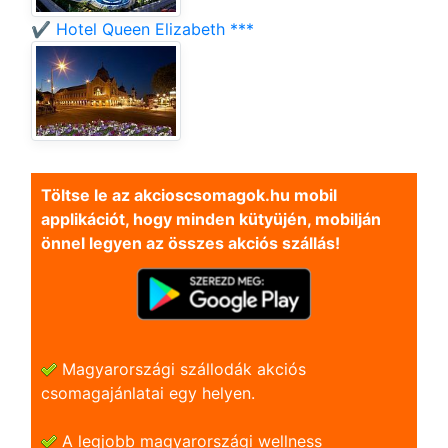
✔️ Hotel Queen Elizabeth ***
Töltse le az akcioscsomagok.hu mobil
applikációt, hogy minden kütyüjén, mobilján
önnel legyen az összes akciós szállás!
Magyarországi szállodák akciós
csomagajánlatai egy helyen.
A legjobb magyarországi wellness